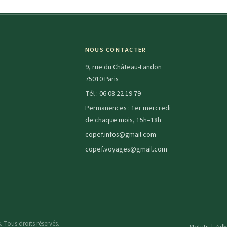
NOUS CONTACTER
9, rue du Château-Landon
75010 Paris
Tél :
06 08 22 19 79
Permanences : 1er mercredi
de chaque mois, 15h–18h
copef.infos@gmail.com
copef.voyages@gmail.com
 Tous droits réservés.