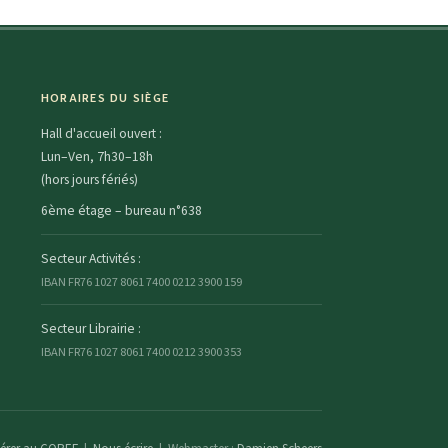
HORAIRES DU SIÈGE
Hall d'accueil ouvert :
Lun–Ven, 7h30–18h
(hors jours fériés)
6ème étage – bureau n°638
Secteur Activités :
IBAN FR76 1027 8061 7400 0212 3900 159
Secteur Librairie :
IBAN FR76 1027 8061 7400 0212 3900 353